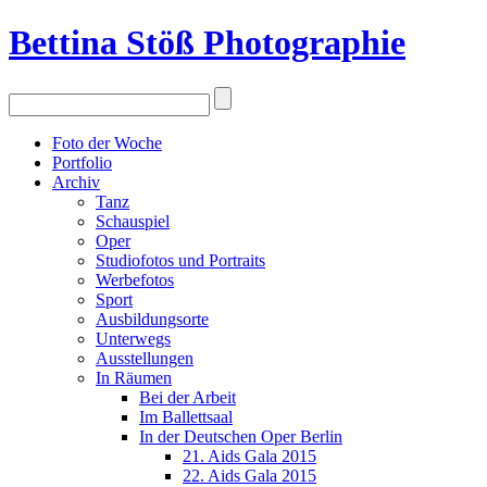
Bettina Stö
ß
Photographie
Foto der Woche
Portfolio
Archiv
Tanz
Schauspiel
Oper
Studiofotos und Portraits
Werbefotos
Sport
Ausbildungsorte
Unterwegs
Ausstellungen
In Räumen
Bei der Arbeit
Im Ballettsaal
In der Deutschen Oper Berlin
21. Aids Gala 2015
22. Aids Gala 2015