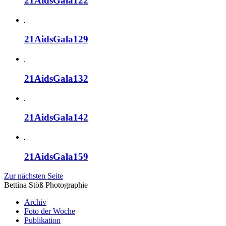
21AidsGala122
21AidsGala129
21AidsGala132
21AidsGala142
21AidsGala159
Zur nächsten Seite
Bettina Stö
ß
Photographie
Archiv
Foto der Woche
Publikation