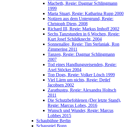
Macbeth, Regie: Dagmar Schlingmann
1999
Maria Stuart, Regie: Katharina Rupp 2000
Notizen aus dem Untergrund, Regie:
Christoph Diem, 2008
Richard III, Regie: Markus Imhoff 2002
Sechs Tanzstunden in 6 Wochen, Regie:
Kurt Josef Schildknecht, 2004
Sonnenallee, Regie: Tim Stefaniak, Ron
Zimmering 2011
Tanzen, Regie: Dagmar Schlingmann
2007
Tod eines Handlungsreisenden, Regie:
Axel Stöcker 2004
Top Dogs, Regie: Volker Lösch 1999
Viel Lärm um nichts, Regie: Detlef
Jacobsen 2002
Zarathustra, Regie: Alexandra Holtsch
2011
Die Schutzbefohlenen (Der letzte Stand),
Regie: Marcus Lobes, 2016
Wunsch und Wunder, Regie: Marcus
Lobbes 2015
Schaubühne Berlin
Schauspiel Bonn