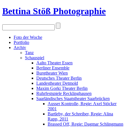
Bettina Stö
ß
Photographie
Foto der Woche
Portfolio
Archiv
Tanz
Schauspiel
Aalto Theater Essen
Berliner Ensemble
Burgtheater Wien
Deutsches Theater Berlin
Landestheater Detmold
Maxim Gorki Theater Berlin
Ruhrfestspiele Recklinghausen
Saarländisches Staatstheater Saarbrücken
Ausser Kontrolle, Regie: Axel Stöcker
2001
Bartleby, der Schreiber, Regie: Alina
Rapp, 2011
Brassed Off, Regie: Dagmar Schlingmann