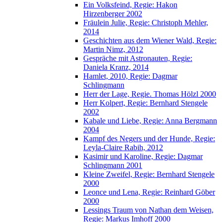
Ein Volksfeind, Regie: Hakon
Hirzenberger 2002
Fräulein Julie, Regie: Christoph Mehler,
2014
Geschichten aus dem Wiener Wald, Regie:
Martin Nimz, 2012
Gespräche mit Astronauten, Regie:
Daniela Kranz, 2014
Hamlet, 2010, Regie: Dagmar
Schlingmann
Herr der Lage, Regie. Thomas Hölzl 2000
Herr Kolpert, Regie: Bernhard Stengele
2002
Kabale und Liebe, Regie: Anna Bergmann
2004
Kampf des Negers und der Hunde, Regie:
Leyla-Claire Rabih, 2012
Kasimir und Karoline, Regie: Dagmar
Schlingmann 2001
Kleine Zweifel, Regie: Bernhard Stengele
2000
Leonce und Lena, Regie: Reinhard Göber
2000
Lessings Traum von Nathan dem Weisen,
Regie: Markus Imhoff 2000