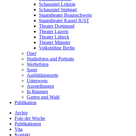
Schauspiel Leipzig
Schauspiel Stuttgart
Staatstheater Braunschweig
Staatstheater Kassel JUST
Theater Dortmund
Theater Luzern
Theater Lübeck
Theater Münster
Volksbühne Berlin
Oper
Studiofotos und Portraits
Werbefotos
Sport
Ausbildungsorte
Unterwegs
Ausstellungen
In Räumen
Garten und Wald
Publikation
Archiv
Foto der Woche
Publikationen
Vita
Kontakt